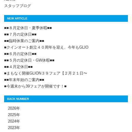
スタッフブログ
NEW ARTICLE
■■８月定休日・夏季休暇■■
■■７月の定休日■■
■■臨時休業のご案内■■
■クインオート創立４０周年を迎え、今年もGLIO
■■６月の定休日■■
■■５月の定休日・GW休暇■■
■■４月定休日■■
■まもなく開催GLION３９フェア【２月２１日〜
■■年末年始のご案内■■
■今週末から39フェアが開催です！■
BACK NUMBER
2026年
2025年
2024年
2023年