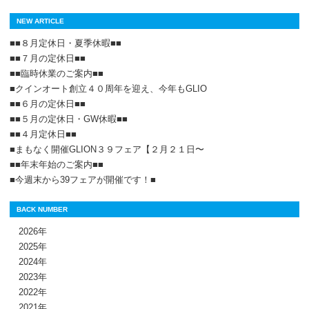
NEW ARTICLE
■■８月定休日・夏季休暇■■
■■７月の定休日■■
■■臨時休業のご案内■■
■クインオート創立４０周年を迎え、今年もGLIO
■■６月の定休日■■
■■５月の定休日・GW休暇■■
■■４月定休日■■
■まもなく開催GLION３９フェア【２月２１日〜
■■年末年始のご案内■■
■今週末から39フェアが開催です！■
BACK NUMBER
2026年
2025年
2024年
2023年
2022年
2021年